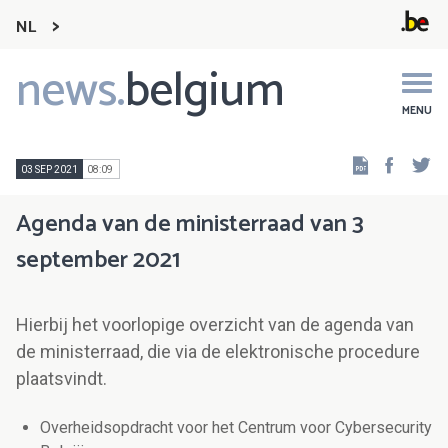
NL
news.
belgium
Main
navigation
MENU
Faceb
Tw
03 SEP 2021
08:09
Agenda van de ministerraad van 3
september 2021
Hierbij het voorlopige overzicht van de agenda van
de ministerraad, die via de elektronische procedure
plaatsvindt.
Overheidsopdracht voor het Centrum voor Cybersecurity