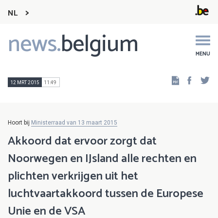
NL
news.
belgium
Main
navigation
MENU
Faceb
Tw
12 MRT 2015
11:49
Hoort bij
Ministerraad van 13 maart 2015
Akkoord dat ervoor zorgt dat
Noorwegen en IJsland alle rechten en
plichten verkrijgen uit het
luchtvaartakkoord tussen de Europese
Unie en de VSA