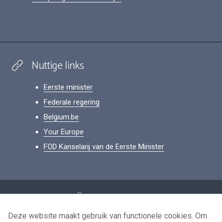
Nuttige links
Eerste minister
Federale regering
Belgium.be
Your Europe
FOD Kanselarij van de Eerste Minister
Footer
Persoonsgegevens
Voorwaarden voor het hergebruik
Deze website maakt gebruik van functionele cookies. Om