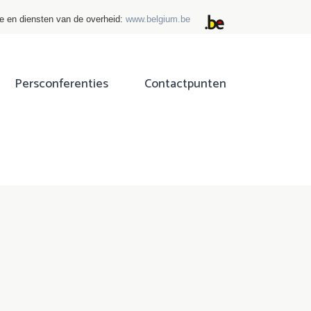
ie en diensten van de overheid:
www.belgium.be
Persconferenties
Contactpunten
ok
tter