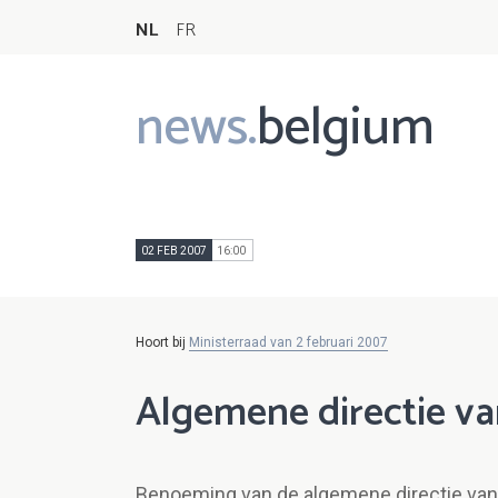
NL
FR
news.
belgium
Main
navigation
02 FEB 2007
16:00
Hoort bij
Ministerraad van 2 februari 2007
Algemene directie van
Benoeming van de algemene directie van d