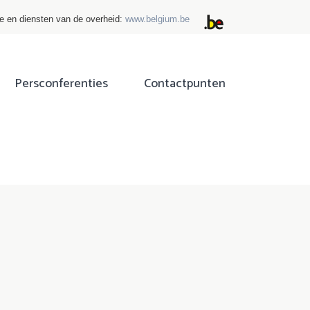
ie en diensten van de overheid:
www.belgium.be
Persconferenties
Contactpunten
ok
tter