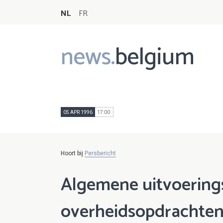
NL
FR
news.
belgium
Main
navigation
05 APR 1996
17:00
Hoort bij
Persbericht
Algemene uitvoering
overheidsopdrachte