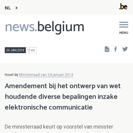
NL
news.
belgium
Main
navigation
MENU
Faceb
Tw
24 JAN 2014
17:46
Hoort bij
Ministerraad van 24 januari 2014
Amendement bij het ontwerp van wet
houdende diverse bepalingen inzake
elektronische communicatie
De ministerraad keurt op voorstel van minister