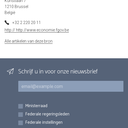
Kunstlaan 7
1210 Brussel
België
+32 2 220 20 11
http:// http://www.economie.fgov.be
Alle artikelen van deze bron
Schrijf u in voor onze nieuwsbrief
E-mail
Inschrijvingen
Ministerraad
Federale regeringsleden
Federale instellingen