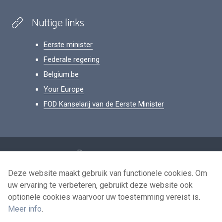
Nuttige links
Eerste minister
Federale regering
Belgium.be
Your Europe
FOD Kanselarij van de Eerste Minister
Footer
Persoonsgegevens
Voorwaarden voor het hergebruik
Deze website maakt gebruik van functionele cookies. Om
uw ervaring te verbeteren, gebruikt deze website ook
Contacteer ons
optionele cookies waarvoor uw toestemming vereist is.
Toegankelijkheid
Meer info
.