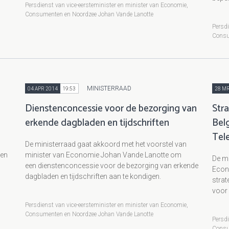
Persdienst van vice-eersteminister en minister van Economie,
Consumenten en Noordzee Johan Vande Lanotte
,
Persdi
Consu
MINISTERRAAD
04 APR 2014
19:53
28 MR
Dienstenconcessie voor de bezorging van
Str
erkende dagbladen en tijdschriften
Belg
Tel
De ministerraad gaat akkoord met het voorstel van
pen
minister van Economie Johan Vande Lanotte om
De mi
een dienstenconcessie voor de bezorging van erkende
Econ
dagbladen en tijdschriften aan te kondigen.
strat
voor
Persdienst van vice-eersteminister en minister van Economie,
Consumenten en Noordzee Johan Vande Lanotte
Persdi
,
Consu