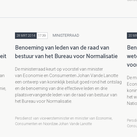
MINISTERRAAD
28 MRT 2014
17:39
20 MR
Benoeming van leden van de raad van
Ben
eit
bestuur van het Bureau voor Normalisatie
wet
voo
De ministerraad keurt op voorstel van minister
van
van Economie en Consumenten Johan Vande Lanotte
De mi
een ontwerp van koninklijk besluit goed rond het ontslag
Econ
ie,
en de benoeming van drie effectieve leden en drie
konin
plaatsvervangende leden van de raad van bestuur van
het w
het Bureau voor Normalisatie.
Nati
,
Persdienst van vice-eersteminister en minister van Economie,
Persdi
Consumenten en Noordzee Johan Vande Lanotte
Consu