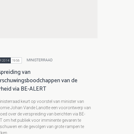
MINISTERRAAD
R 2014
19:56
spreiding van
rschuwingsboodchappen van de
rheid via BE-ALERT
nisterraad keurt op voorstel van minister van
omie Johan Vande Lanotte een voorontwerp van
oed over de verspreiding van berichten via BE-
T om het publiek voor imminente gevaren te
schuwen en de gevolgen van grote rampen te
rken.