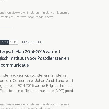
enst van vice-eersteminister en minister van Economie,
menten en Noordzee Johan Vande Lanotte
MINISTERRAAD
T 2014
17:41
ategisch Plan 2014-2016 van het
isch Instituut voor Postdiensten en
ecommunicatie
nisterraad keurt op voorstel van minister van
omie en Consumenten Johan Vande Lanotte het
egisch plan 2014-2016 van het Belgisch Instituut
 Postdiensten en Telecommunicatie (BIPT) goed.
enst van vice-eersteminister en minister van Economie,
menten en Noordzee Johan Vande Lanotte