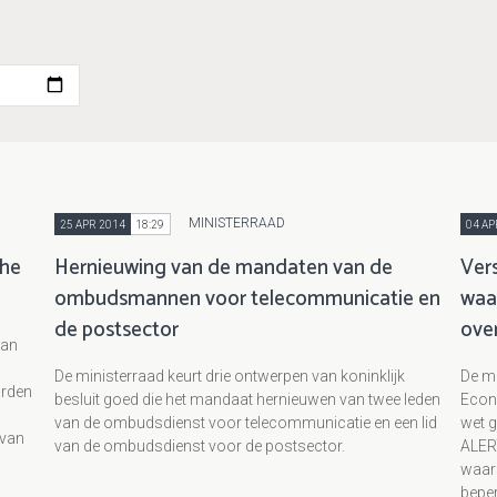
MINISTERRAAD
25 APR 2014
18:29
04 AP
che
Hernieuwing van de mandaten van de
Ver
ombudsmannen voor telecommunicatie en
waa
de postsector
ove
van
De ministerraad keurt drie ontwerpen van koninklijk
De mi
arden
besluit goed die het mandaat hernieuwen van twee leden
Econ
van de ombudsdienst voor telecommunicatie en een lid
wet g
 van
van de ombudsdienst voor de postsector.
ALER
waar
bepe