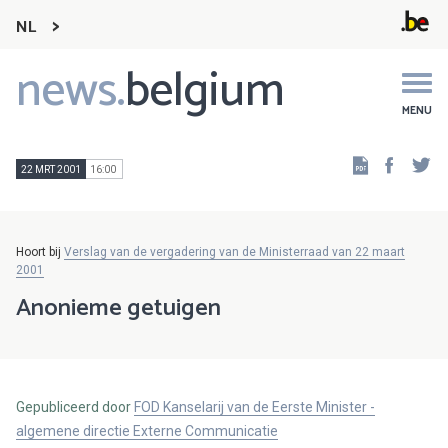
NL
news.
belgium
Main
navigation
MENU
Faceb
Tw
22 MRT 2001
16:00
Hoort bij
Verslag van de vergadering van de Ministerraad van 22 maart
2001
Anonieme getuigen
Gepubliceerd door
FOD Kanselarij van de Eerste Minister -
algemene directie Externe Communicatie