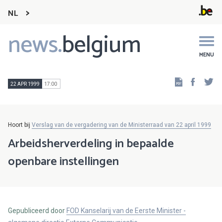
NL
news.
belgium
Main
navigation
MENU
Faceb
Tw
22 APR 1999
17:00
Hoort bij
Verslag van de vergadering van de Ministerraad van 22 april 1999
Arbeidsherverdeling in bepaalde
openbare instellingen
Gepubliceerd door
FOD Kanselarij van de Eerste Minister -