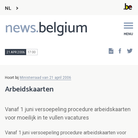
NL
news.
belgium
Main
navigation
MENU
Faceb
Tw
21 APR 2006
17:00
Hoort bij
Ministerraad van 21 april 2006
Arbeidskaarten
Vanaf 1 juni versoepeling procedure arbeidskaarten
voor moeilijk in te vullen vacatures
Vanaf 1 juni versoepeling procedure arbeidskaarten voor