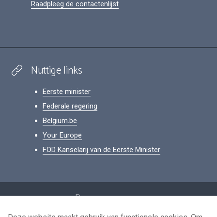
Raadpleeg de contactenlijst
Nuttige links
Eerste minister
Federale regering
Belgium.be
Your Europe
FOD Kanselarij van de Eerste Minister
Footer
Persoonsgegevens
Voorwaarden voor het hergebruik