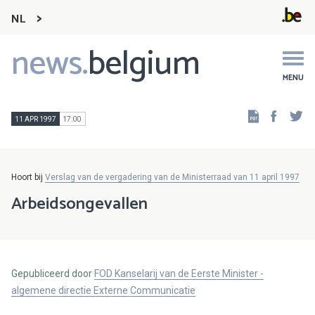
NL
news.
belgium
Main
navigation
MENU
Faceb
Tw
11 APR 1997
17:00
Hoort bij
Verslag van de vergadering van de Ministerraad van 11 april 1997
Arbeidsongevallen
Gepubliceerd door
FOD Kanselarij van de Eerste Minister -
algemene directie Externe Communicatie