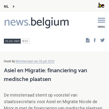
NL
news.
belgium
Main
navigation
MENU
Faceb
Tw
20 JUL 2023
18:32
Hoort bij
Ministerraad van 20 juli 2023
Asiel en Migratie: financiering van
medische plaatsen
De ministerraad stemt op voorstel van
staatssecretaris voor Asiel en Migratie Nicole de
Moor in met de financiering van medische plaatsen