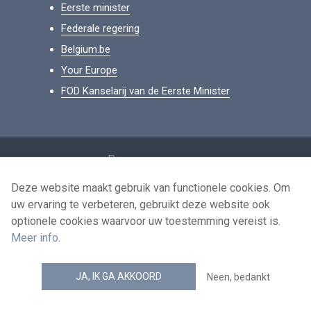
Eerste minister
Federale regering
Belgium.be
Your Europe
FOD Kanselarij van de Eerste Minister
Footer
Persoonsgegevens
Voorwaarden voor het hergebruik
Deze website maakt gebruik van functionele cookies. Om
uw ervaring te verbeteren, gebruikt deze website ook
Contacteer ons
optionele cookies waarvoor uw toestemming vereist is.
Toegankelijkheid
Meer info
.
news.belgium RSS feed
JA, IK GA AKKOORD
Neen, bedankt
© 2026 - news.belgium.be