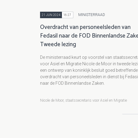
MINISTERRAAD
21 JUN 2024
16:27
Overdracht van personeelsleden van
Fedasil naar de FOD Binnenlandse Zake
Tweede lezing
De ministerraad keurt op voorstel van staatssecret
voor Asiel en Migratie Nicole de Moor in tweede lez
een ontwerp van koninklijk besluit goed betreffende
overdracht van personeelsleden in dienst bij Fedasi
naar de FOD Binnenlandse Zaken.
Nicole de Moor, staatssecretaris voor Asiel en Migratie
Paginering