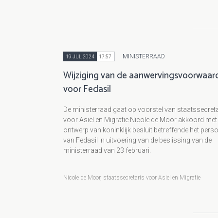
MINISTERRAAD
19 JUL 2024
17:57
Wijziging van de aanwervingsvoorwaar
voor Fedasil
De ministerraad gaat op voorstel van staatssecreta
voor Asiel en Migratie Nicole de Moor akkoord met
ontwerp van koninklijk besluit betreffende het pers
van Fedasil in uitvoering van de beslissing van de
ministerraad van 23 februari.
Nicole de Moor, staatssecretaris voor Asiel en Migratie