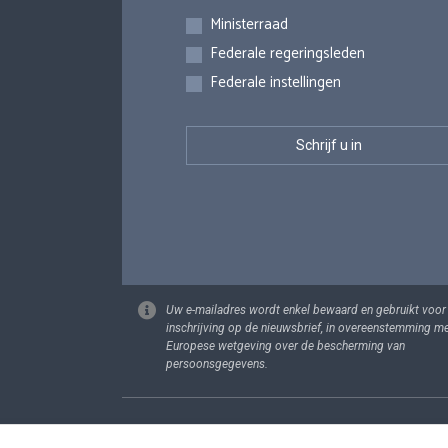
Inschrijvingen
Ministerraad
Federale regeringsleden
Federale instellingen
Uw e-mailadres wordt enkel bewaard en gebruikt voor
inschrijving op de nieuwsbrief, in overeenstemming m
Europese wetgeving over de bescherming van
persoonsgegevens.
Footer
Persoonsgege