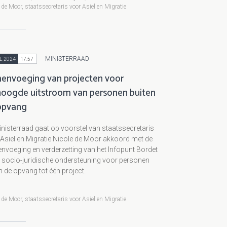
 de Moor, staatssecretaris voor Asiel en Migratie
MINISTERRAAD
L 2024
17:57
envoeging van projecten voor
hoogde uitstroom van personen buiten
opvang
nisterraad gaat op voorstel van staatssecretaris
Asiel en Migratie Nicole de Moor akkoord met de
voeging en verderzetting van het Infopunt Bordet
e socio-juridische ondersteuning voor personen
n de opvang tot één project.
 de Moor, staatssecretaris voor Asiel en Migratie