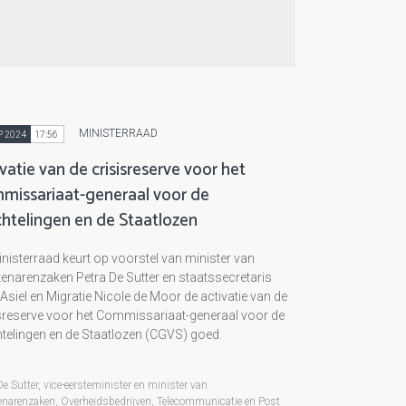
MINISTERRAAD
P 2024
17:56
vatie van de crisisreserve voor het
missariaat-generaal voor de
chtelingen en de Staatlozen
nisterraad keurt op voorstel van minister van
narenzaken Petra De Sutter en staatssecretaris
Asiel en Migratie Nicole de Moor de activatie van de
sreserve voor het Commissariaat-generaal voor de
telingen en de Staatlozen (CGVS) goed.
De Sutter, vice-eersteminister en minister van
narenzaken, Overheidsbedrijven, Telecommunicatie en Post