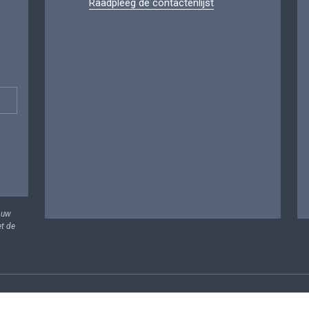
Raadpleeg de contactenlijst
 uw
et de
vens
Voorwaarden voor het hergebruik
Contacteer ons
T