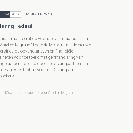
MINISTERRAAD
I 2024
20:12
fering Fedasil
nisterraad stemt op voorstel van staatssecretaris
Asiel en Migratie Nicole de Moor in met de nieuwe
ersifieerde opvangtarieven en financiële
iteiten voor de toekomstige financiering van
ngplaatsen beheerd door de opvangpartners en
Federaal Agentschap voor de Opvang van
zoekers.
 de Moor, staatssecretaris voor Asiel en Migratie