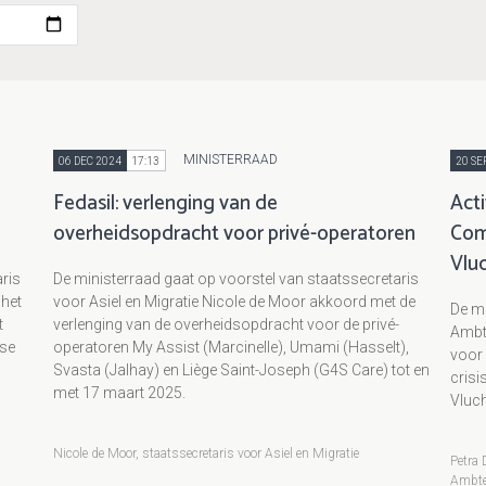
MINISTERRAAD
06 DEC 2024
17:13
20 SE
Fedasil: verlenging van de
Acti
overheidsopdracht voor privé-operatoren
Com
Vlu
ris
De ministerraad gaat op voorstel van staatssecretaris
 het
voor Asiel en Migratie Nicole de Moor akkoord met de
De mi
t
verlenging van de overheidsopdracht voor de privé-
Ambte
dse
operatoren My Assist (Marcinelle), Umami (Hasselt),
voor 
Svasta (Jalhay) en Liège Saint-Joseph (G4S Care) tot en
crisi
met 17 maart 2025.
Vluch
Nicole de Moor, staatssecretaris voor Asiel en Migratie
Petra 
Ambte