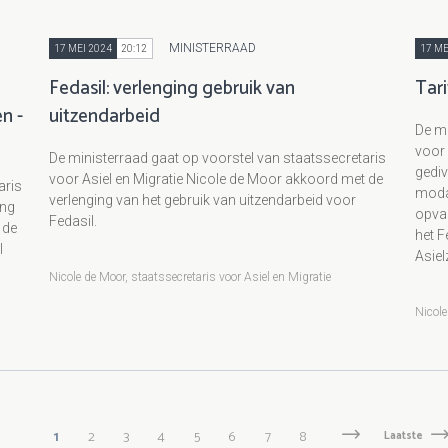
MINISTERRAAD
17 MEI 2024
20:12
17 ME
Fedasil: verlenging gebruik van
Tari
n -
uitzendarbeid
De mi
voor 
De ministerraad gaat op voorstel van staatssecretaris
gediv
voor Asiel en Migratie Nicole de Moor akkoord met de
aris
modal
verlenging van het gebruik van uitzendarbeid voor
ing
opva
Fedasil.
 de
het 
l
Asiel
Nicole de Moor, staatssecretaris voor Asiel en Migratie
Nicole
Huidige
1
Pagina
2
Pagina
3
Pagina
4
Pagina
5
Pagina
6
Pagina
7
Pagina
8
Volgende
Volgende
Laatste
Laatste