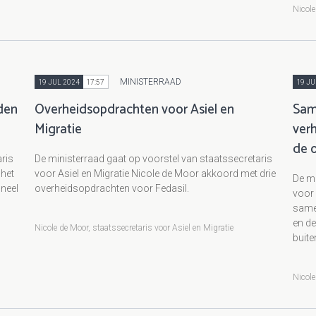
Nicole
MINISTERRAAD
19 JUL 2024
17:57
19 JU
den
Overheidsopdrachten voor Asiel en
Sam
Migratie
ver
de 
ris
De ministerraad gaat op voorstel van staatssecretaris
 het
voor Asiel en Migratie Nicole de Moor akkoord met drie
De mi
oneel
overheidsopdrachten voor Fedasil.
voor 
samen
en d
Nicole de Moor, staatssecretaris voor Asiel en Migratie
buite
Nicole