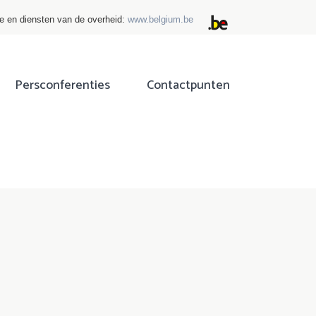
ie en diensten van de overheid:
www.belgium.be
Persconferenties
Contactpunten
ok
tter