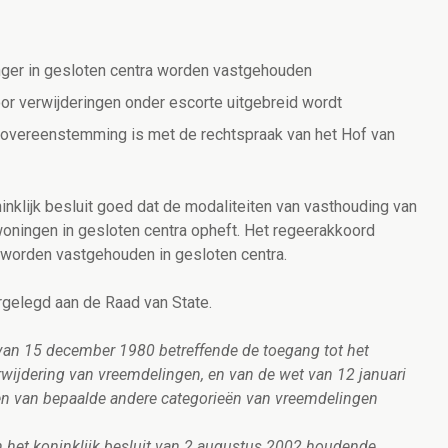
anger in gesloten centra worden vastgehouden
r verwijderingen onder escorte uitgebreid wordt
 in overeenstemming is met de rechtspraak van het Hof van
inklijk besluit
goed dat
de modaliteiten van vasthouding van
oningen in gesloten centra opheft.
Het regeerakkoord
 worden vastgehouden in gesloten centra.
rgelegd aan de Raad van State.
van 15 december 1980 betreffende de toegang tot het
erwijdering van vreemdelingen, en van de wet van 12 januari
en van bepaalde andere categorieën van vreemdelingen
an het koninklijk besluit van 2 augustus 2002 houdende