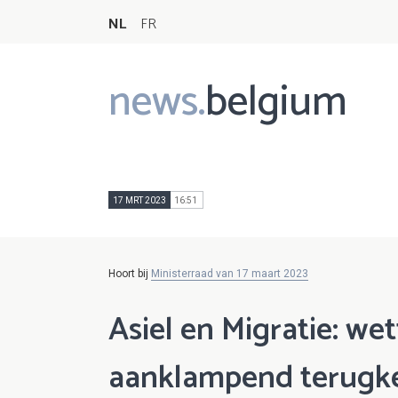
NL
FR
news.
belgium
Main
navigation
17 MRT 2023
16:51
Hoort bij
Ministerraad van 17 maart 2023
Asiel en Migratie: we
aanklampend terugke