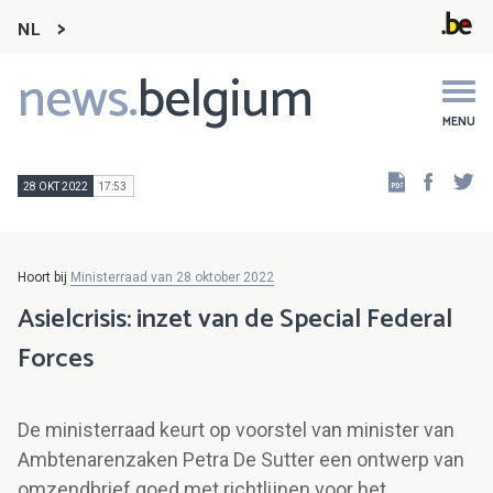
NL
news.
belgium
Main
navigation
MENU
Faceb
Tw
28 OKT 2022
17:53
Hoort bij
Ministerraad van 28 oktober 2022
Asielcrisis: inzet van de Special Federal
Forces
De ministerraad keurt op voorstel van minister van
Ambtenarenzaken Petra De Sutter een ontwerp van
omzendbrief goed met richtlijnen voor het