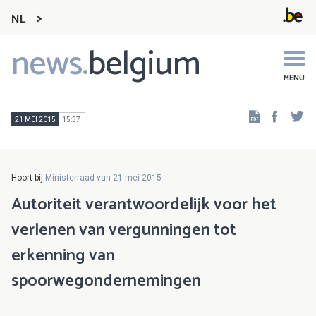
NL
news.
belgium
Main
navigation
MENU
Faceb
Tw
21 MEI 2015
15:37
Hoort bij
Ministerraad van 21 mei 2015
Autoriteit verantwoordelijk voor het
verlenen van vergunningen tot
erkenning van
spoorwegondernemingen