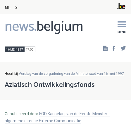
NL
news.
belgium
Main
navigation
MENU
Faceb
Tw
16 MEI 1997
17:00
Hoort bij
Verslag van de vergadering van de Ministerraad van 16 mei 1997
Aziatisch Ontwikkelingsfonds
Gepubliceerd door
FOD Kanselarij van de Eerste Minister -
algemene directie Externe Communicatie