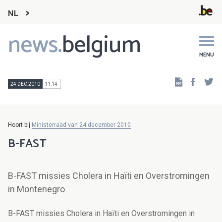
NL
news.
belgium
Main
navigation
MENU
Faceb
Tw
24 DEC 2010
11:14
Hoort bij
Ministerraad van 24 december 2010
B-FAST
B-FAST missies Cholera in Haïti en Overstromingen
in Montenegro
B-FAST missies Cholera in Haïti en Overstromingen in