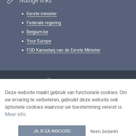
Nuttige links
Eerste minister
Federale regering
Belgium.be
Your Europe
FOD Kanselarij van de Eerste Minister
Footer
Persoonsgegevens
Voorwaarden voor het hergebruik
Deze website maakt gebruik van functionele cookies. Om
uw ervaring te verbeteren, gebruikt deze website ook
Contacteer ons
optionele cookies waarvoor uw toestemming vereist is.
Toegankelijkheid
Meer info
.
news.belgium RSS feed
JA, IK GA AKKOORD
Neen, bedankt