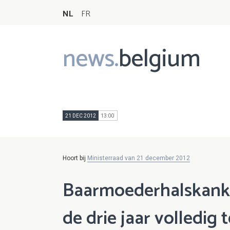
NL
FR
news.
belgium
Main
navigation
21 DEC 2012
13:00
Hoort bij
Ministerraad van 21 december 2012
Baarmoederhalskanker
de drie jaar volledig