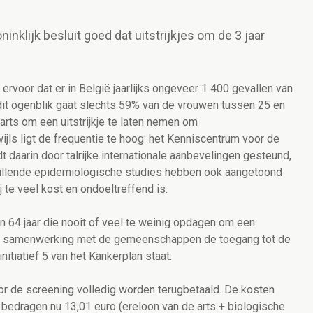
nklijk besluit goed dat uitstrijkjes om de 3 jaar
 ervoor dat er in België jaarlijks ongeveer 1 400 gevallen van
t ogenblik gaat slechts 59% van de vrouwen tussen 25 en
arts om een uitstrijkje te laten nemen om
jls ligt de frequentie te hoog: het Kenniscentrum voor de
daarin door talrijke internationale aanbevelingen gesteund,
rschillende epidemiologische studies hebben ook aangetoond
te veel kost en ondoeltreffend is.
 64 jaar die nooit of veel te weinig opdagen om een
ad in samenwerking met de gemeenschappen de toegang tot de
itiatief 5 van het Kankerplan staat:
or de screening volledig worden terugbetaald. De kosten
te bedragen nu 13,01 euro (ereloon van de arts + biologische