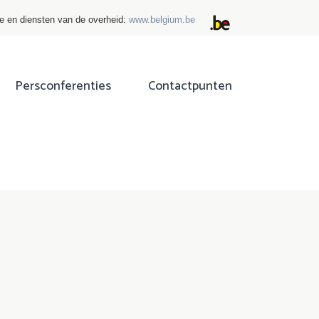
ie en diensten van de overheid:
www.belgium.be
Persconferenties
Contactpunten
ok
tter