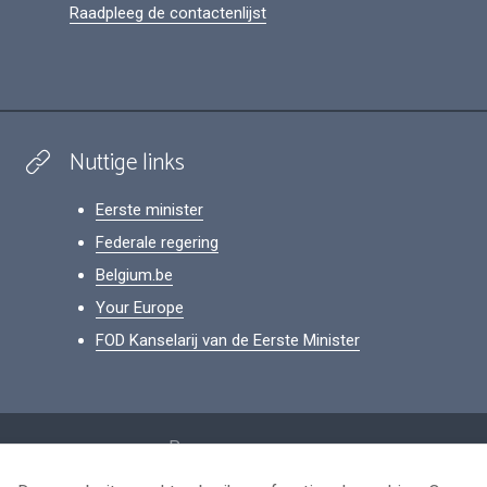
Raadpleeg de contactenlijst
Nuttige links
Eerste minister
Federale regering
Belgium.be
Your Europe
FOD Kanselarij van de Eerste Minister
Footer
Persoonsgegevens
Voorwaarden voor het hergebruik