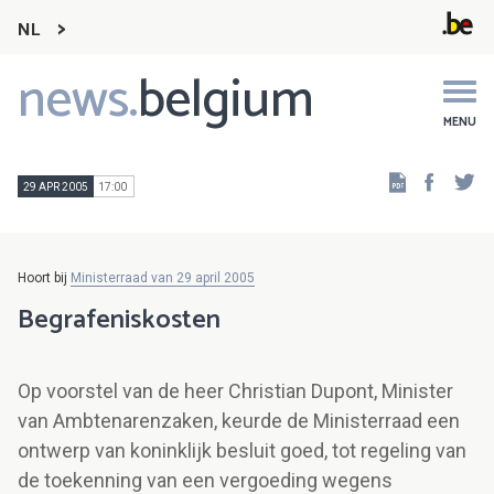
NL
news.
belgium
Main
navigation
MENU
Faceb
Tw
29 APR 2005
17:00
Hoort bij
Ministerraad van 29 april 2005
Begrafeniskosten
Op voorstel van de heer Christian Dupont, Minister
van Ambtenarenzaken, keurde de Ministerraad een
ontwerp van koninklijk besluit goed, tot regeling van
de toekenning van een vergoeding wegens