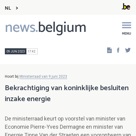
NL
news.
belgium
Main
navigation
MENU
Faceb
Tw
09 JUN 2023
17:42
Hoort bij
Ministerraad van 9 juni 2023
Bekrachtiging van koninklijke besluiten
inzake energie
De ministerraad keurt op voorstel van minister van
Economie Pierre-Yves Dermagne en minister van
Energie Tinne Van der Straeten een voorontwerp van