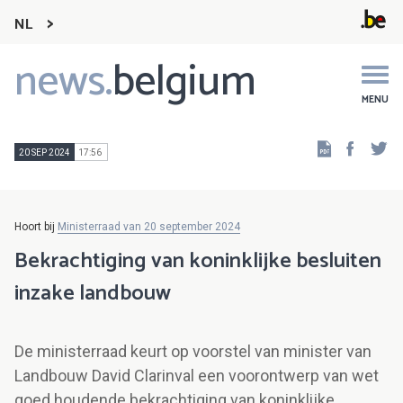
NL
news.
belgium
Main
navigation
MENU
Faceb
Tw
20 SEP 2024
17:56
Hoort bij
Ministerraad van 20 september 2024
Bekrachtiging van koninklijke besluiten
inzake landbouw
De ministerraad keurt op voorstel van minister van
Landbouw David Clarinval een voorontwerp van wet
goed houdende bekrachtiging van koninklijke