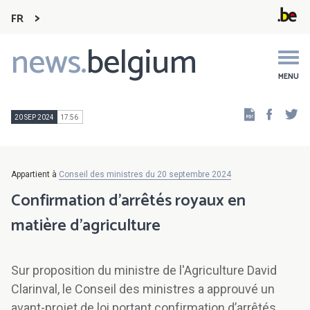
FR
news.
belgium
Main
navigation
MENU
Faceb
Tw
20 SEP 2024
17:56
Appartient à
Conseil des ministres du 20 septembre 2024
Confirmation d'arrêtés royaux en
matière d'agriculture
Sur proposition du ministre de l'Agriculture David
Clarinval, le Conseil des ministres a approuvé un
avant-projet de loi portant confirmation d’arrêtés