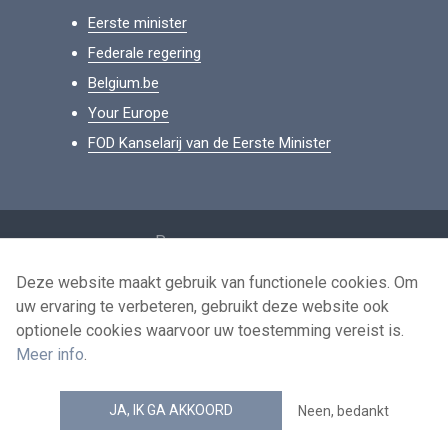
Eerste minister
Federale regering
Belgium.be
Your Europe
FOD Kanselarij van de Eerste Minister
Footer
Persoonsgegevens
Voorwaarden voor het hergebruik
Deze website maakt gebruik van functionele cookies. Om
uw ervaring te verbeteren, gebruikt deze website ook
Contacteer ons
optionele cookies waarvoor uw toestemming vereist is.
Toegankelijkheid
Meer info
.
news.belgium RSS feed
JA, IK GA AKKOORD
Neen, bedankt
© 2026 - news.belgium.be