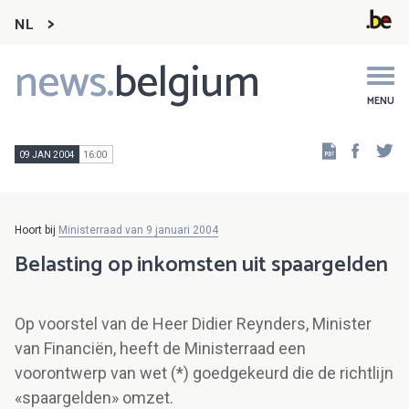
NL
news.
belgium
Main
navigation
MENU
Faceb
Tw
09 JAN 2004
16:00
Hoort bij
Ministerraad van 9 januari 2004
Belasting op inkomsten uit spaargelden
Op voorstel van de Heer Didier Reynders, Minister
van Financiën, heeft de Ministerraad een
voorontwerp van wet (*) goedgekeurd die de richtlijn
«spaargelden» omzet.