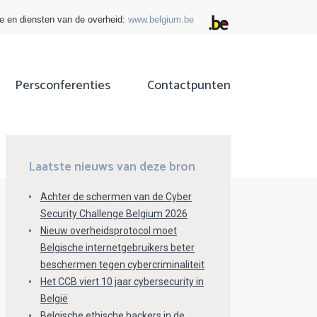
ie en diensten van de overheid:
www.belgium.be
Persconferenties
Contactpunten
ok
tter
Laatste nieuws van deze bron
Achter de schermen van de Cyber
Security Challenge Belgium 2026
Nieuw overheidsprotocol moet
Belgische internetgebruikers beter
beschermen tegen cybercriminaliteit
Het CCB viert 10 jaar cybersecurity in
België
Belgische ethische hackers in de