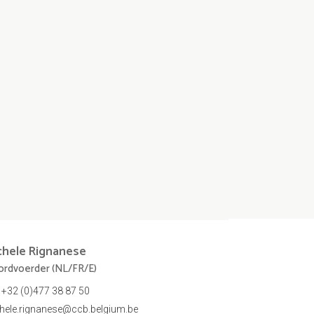
chele
Rignanese
rdvoerder (NL/FR/E)
+32 (0)477 38 87 50
hele.rignanese@ccb.belgium.be