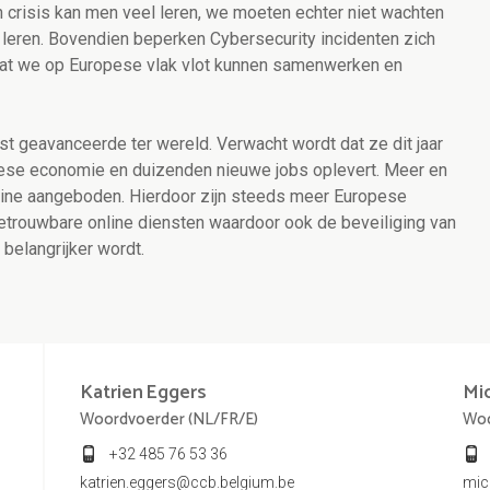
n crisis kan men veel leren, we moeten echter niet wachten
te leren. Bovendien beperken Cybersecurity incidenten zich
l dat we op Europese vlak vlot kunnen samenwerken en
t geavanceerde ter wereld. Verwacht wordt dat ze dit jaar
opese economie en duizenden nieuwe jobs oplevert. Meer en
line aangeboden. Hierdoor zijn steeds meer Europese
 betrouwbare online diensten waardoor ook de beveiliging van
belangrijker wordt.
Katrien
Eggers
Mi
Woordvoerder (NL/FR/E)
Woo
+32 485 76 53 36
katrien.eggers@ccb.belgium.be
mic