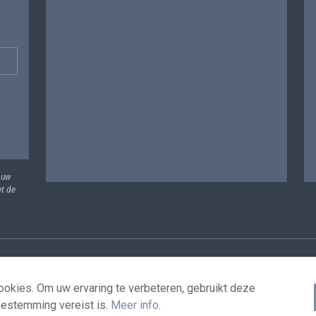
 uw
et de
vens
Voorwaarden voor het hergebruik
Contacteer ons
T
okies. Om uw ervaring te verbeteren, gebruikt deze
oestemming vereist is.
Meer info
.