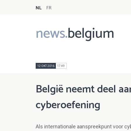
NL
FR
news.
belgium
Main
navigation
12 OKT 2016
17:49
België neemt deel aa
cyberoefening
Als internationale aanspreekpunt voor cy