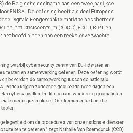
B) de Belgische deelname aan een tweejaarlijkse
or ENISA . De oefening heeft als doel Europese
pese Digitale Eengemaakte markt te beschermen
T.be, het Crisiscentrum (ADCC), FCCU, BIPT en
r het hoofd bieden aan een reeks onverwachte,
ng waarbij cybersecurity centra van EU-lidstaten en
ures testen en samenwerking oefenen. Deze oefening wordt
 en bevordert de samenwerking tussen de nationale
VA landen krijgen zodoende gedurende twee dagen een
eks cyberaanvallen. In dit scenario worden nep journalisten
sociale media gesimuleerd. Ook komen er technische
 testen.
 gelegenheid om de procedures van onze nationale diensten
capaciteiten te oefenen.” zegt Nathalie Van Raemdonck (CCB)