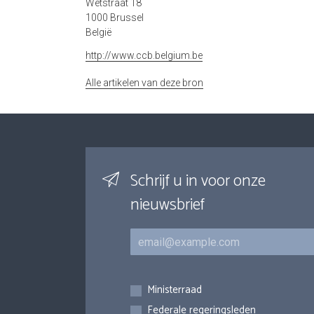
Wetstraat 18
1000 Brussel
België
http://www.ccb.belgium.be
Alle artikelen van deze bron
Schrijf u in voor onze
nieuwsbrief
E-mail
Inschrijvingen
Ministerraad
Federale regeringsleden