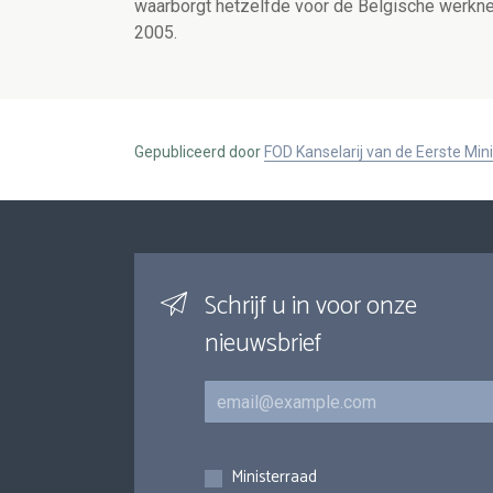
waarborgt hetzelfde voor de Belgische werknem
2005.
Gepubliceerd door
FOD Kanselarij van de Eerste Min
Schrijf u in voor onze
nieuwsbrief
E-mail
Inschrijvingen
Ministerraad