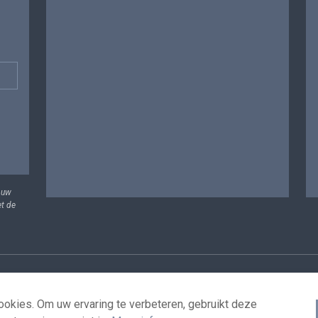
 uw
et de
vens
Voorwaarden voor het hergebruik
Contacteer ons
T
okies. Om uw ervaring te verbeteren, gebruikt deze