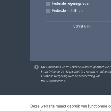
Federale regeringsleden
Federale instellingen
Uw e-mailadres wordt enkel bewaard en gebruikt voor
inschrijving op de nieuwsbrief, in overeenstemming m
Europese wetgeving over de bescherming van
persoonsgegevens.
Footer
Persoonsgege
Deze website maakt gebruik van functionele co