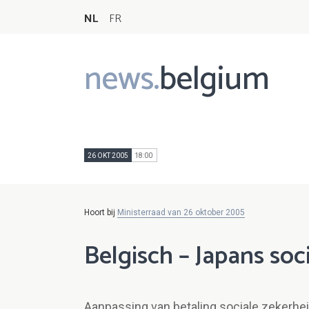
NL
FR
news.
belgium
Main
navigation
26 OKT 2005
18:00
Hoort bij
Ministerraad van 26 oktober 2005
Belgisch – Japans soc
Aanpassing van betaling sociale zekerhei