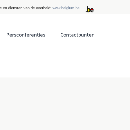
ie en diensten van de overheid:
www.belgium.be
Persconferenties
Contactpunten
ok
tter