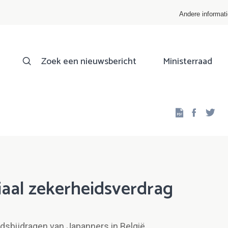
Andere informat
Zoek een nieuwsbericht
Ministerraad
Facebo
Twi
iaal zekerheidsverdrag
dsbijdragen van Japanners in België