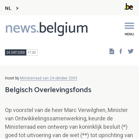
NL
news.
belgium
Main
navigation
MENU
Faceb
Tw
24 OKT 2003
17:00
Hoort bij
Ministerraad van 24 oktober 2003
Belgisch Overlevingsfonds
Op voorstel van de heer Marc Verwilghen, Minister
van Ontwikkelingssamenwerking, keurde de
Ministerraad een ontwerp van koninklijk besluit (*)
goed tot uitvoering van de wet (**) tot oprichting van