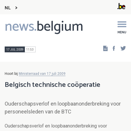
NL
news.
belgium
Main
navigation
MENU
Faceb
Tw
17 JUL 2009
11:53
Hoort bij
Ministerraad van 17 juli 2009
Belgisch technische coöperatie
Ouderschapsverlof en loopbaanonderbreking voor
personeelsleden van de BTC
Ouderschapsverlof en loopbaanonderbreking voor