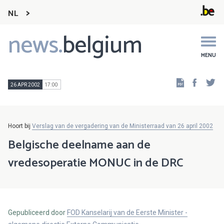
NL
news.
belgium
Main
navigation
MENU
Faceb
Tw
26 APR 2002
17:00
Hoort bij
Verslag van de vergadering van de Ministerraad van 26 april 2002
Belgische deelname aan de
vredesoperatie MONUC in de DRC
Gepubliceerd door
FOD Kanselarij van de Eerste Minister -