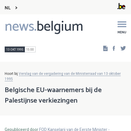
NL
news.
belgium
Main
navigation
MENU
Faceb
Tw
13 OKT 1995
15:00
Hoort bij
Verslag van de vergadering van de Ministerraad van 13 oktober
1995
Belgische EU-waarnemers bij de
Palestijnse verkiezingen
Gepubliceerd door
FOD Kanselarij van de Eerste Minister -