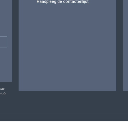
Raadpleeg de contactenlijst
 uw
et de
vens
Voorwaarden voor het hergebruik
Contacteer ons
T