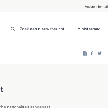
Andere informat
Zoek een nieuwsbericht
Ministerraad
Facebo
Twi
it
he nationaliteit aangepast