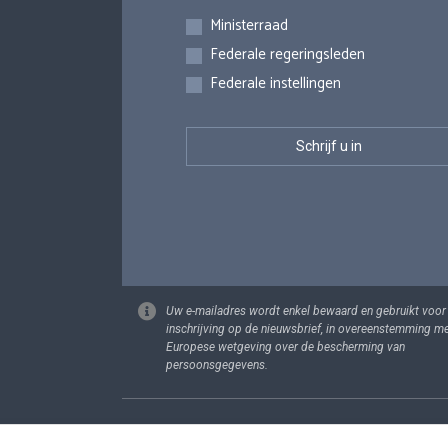
Inschrijvingen
Ministerraad
Federale regeringsleden
Federale instellingen
Uw e-mailadres wordt enkel bewaard en gebruikt voor
inschrijving op de nieuwsbrief, in overeenstemming m
Europese wetgeving over de bescherming van
persoonsgegevens.
Footer
Persoonsgege