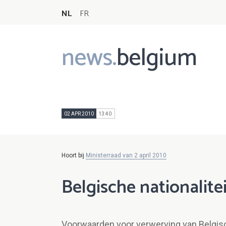
NL
FR
news.
belgium
Main
navigation
02 APR 2010
13:40
Hoort bij
Ministerraad van 2 april 2010
Belgische nationalite
Voorwaarden voor verwerving van Belgisc