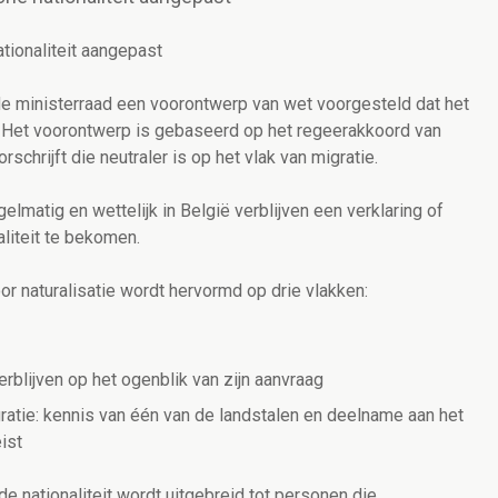
tionaliteit aangepast
 de ministerraad een voorontwerp van wet voorgesteld dat het
t. Het voorontwerp is gebaseerd op het regeerakkoord van
chrijft die neutraler is op het vlak van migratie.
lmatig en wettelijk in België verblijven een verklaring of
liteit te bekomen.
oor naturalisatie wordt hervormd op drie vlakken:
rblijven op het ogenblik van zijn aanvraag
egratie: kennis van één van de landstalen en deelname aan het
ist
e nationaliteit wordt uitgebreid tot personen die