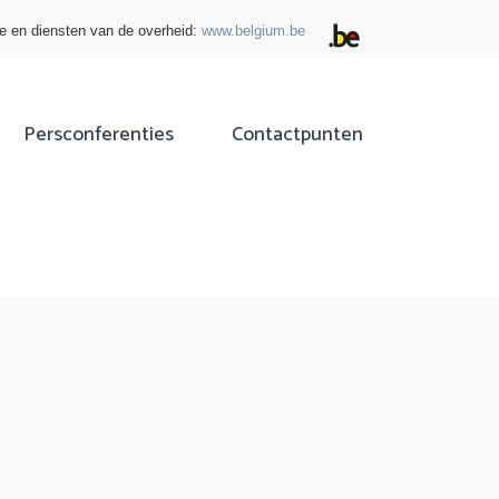
ie en diensten van de overheid:
www.belgium.be
Persconferenties
Contactpunten
ok
tter