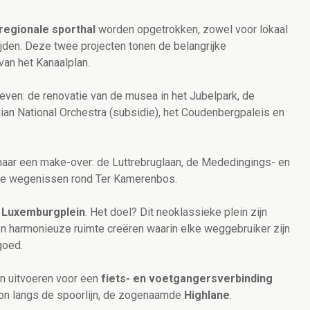
regionale
sporthal
worden opgetrokken, zowel voor lokaal
ijden. Deze twee projecten tonen de belangrijke
 van het Kanaalplan.
atieven: de renovatie van de musea in het Jubelpark, de
gian National Orchestra (subsidie), het Coudenbergpaleis
en
naar een make-over: de Luttrebruglaan, de Mededingings- en
de wegenissen rond Ter Kamerenbos.
t
Luxemburgplein
. Het doel? Dit neoklassieke plein zijn
n harmonieuze ruimte creëren waarin elke weggebruiker zijn
goed.
en uitvoeren voor een
fiets- en voetgangersverbinding
on langs de spoorlijn, de zogenaamde
Highlane
.