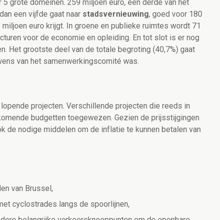
 5 grote domeinen. 259 miljoen euro, een derde van het
dan een vijfde gaat naar
stadsvernieuwing
, goed voor 180
8 miljoen euro krijgt. In groene en publieke ruimtes wordt 71
ucturen voor de economie en opleiding. En tot slot is er nog
n. Het grootste deel van de totale begroting (40,7%) gaat
e wens van het samenwerkingscomité was.
e lopende projecten. Verschillende projecten die reeds in
komende budgetten toegewezen. Gezien de prijsstijgingen
ook de nodige middelen om de inflatie te kunnen betalen van
den van Brussel,
et cyclostrades langs de spoorlijnen,
andere belangrijke verkeersknooppunten om de openbare