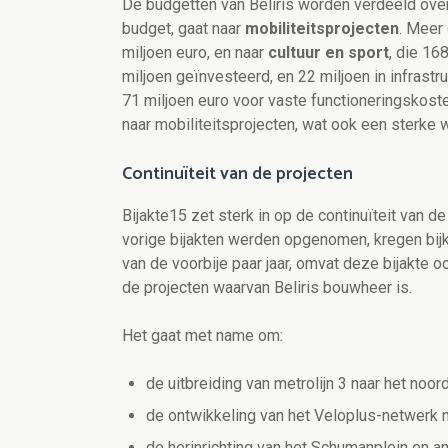
De budgetten van Beliris worden verdeeld over
budget, gaat naar
mobiliteitsprojecten
. Meer 
miljoen euro, en naar
cultuur en sport
, die 16
miljoen geïnvesteerd, en 22 miljoen in infrastr
71 miljoen euro voor vaste functioneringskoste
naar mobiliteitsprojecten, wat ook een sterk
Continuïteit van de projecten
Bijakte15 zet sterk in op de continuïteit van d
vorige bijakten werden opgenomen, kregen bij
van de voorbije paar jaar, omvat deze bijakte 
de projecten waarvan Beliris bouwheer is.
Het gaat met name om:
de uitbreiding van metrolijn 3 naar het noor
de ontwikkeling van het Veloplus-netwerk m
de herinrichting van het Schumanplein en 