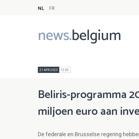
NL
FR
news.
belgium
Main
navigation
21 APR 2023
12:02
Beliris-programma 20
miljoen euro aan inv
De federale en Brusselse regering hebben 