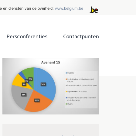
ie en diensten van de overheid:
www.belgium.be
Persconferenties
Contactpunten
ok
tter