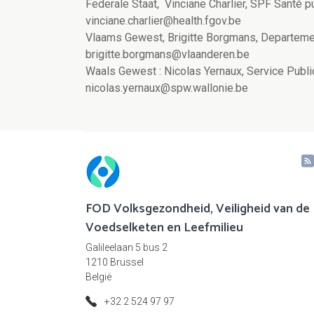
Federale Staat, Vinciane Charlier, SPF Santé p
vinciane.charlier@health.fgov.be
Vlaams Gewest, Brigitte Borgmans, Departeme
brigitte.borgmans@vlaanderen.be
Waals Gewest : Nicolas Yernaux, Service Publi
nicolas.yernaux@spw.wallonie.be
FOD Volksgezondheid, Veiligheid van de
Voedselketen en Leefmilieu
Galileelaan 5 bus 2
1210 Brussel
België
+32 2 524 97 97