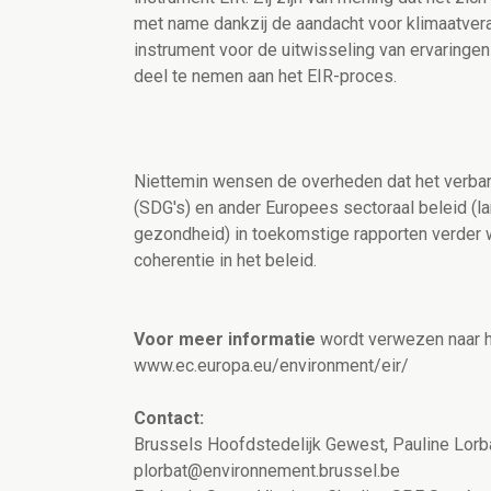
met name dankzij de aandacht voor klimaatver
instrument voor de uitwisseling van ervaringen 
deel te nemen aan het EIR-proces.
Niettemin wensen de overheden dat het verban
(SDG's) en ander Europees sectoraal beleid (la
gezondheid) in toekomstige rapporten verder w
coherentie in het beleid.
V
oor meer informatie
wordt verwezen naar h
www.ec.europa.eu/environment/eir/
Contact:
Brussels Hoofdstedelijk Gewest, Pauline Lorb
plorbat@environnement.brussel.be