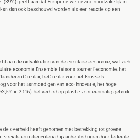
eel (89%) geeft aan dat Europese wetgeving noodzakelijk is
R kan dan ook beschouwd worden als een reactie op een
ht aan de ontwikkeling van de circulaire economie, wat zich
culaire economie Ensemble faisons tourner l’économie, het
anderen Circulair, beCircular voor het Brussels
og voor het aanmoedigen van eco-innovatie, het hoge
53,5% in 2016), het verbod op plastic voor eenmalig gebruik
e de overheid heeft genomen met betrekking tot groene
 sociale en milieucriteria bij aanbestedingen door federale