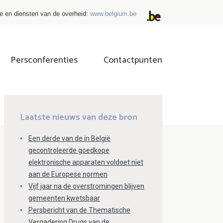
ie en diensten van de overheid:
www.belgium.be
Persconferenties
Contactpunten
ok
tter
Laatste nieuws van deze bron
Een derde van de in België
gecontroleerde goedkope
elektronische apparaten voldoet niet
aan de Europese normen
Vijf jaar na de overstromingen blijven
gemeenten kwetsbaar
Persbericht van de Thematische
Vergadering Drugs van de