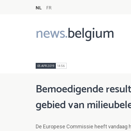
NL
FR
news.
belgium
Main
navigation
05 APR 2019
14:56
Bemoedigende result
gebied van milieubel
De Europese Commissie heeft vandaag ha