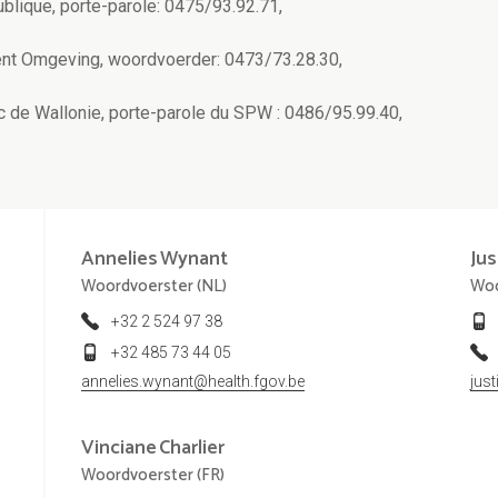
ublique, porte-parole: 0475/93.92.71,
nt Omgeving, woordvoerder: 0473/73.28.30,
c de Wallonie, porte-parole du SPW : 0486/95.99.40,
Annelies
Wynant
Jus
Woordvoerster (NL)
Woo
+32 2 524 97 38
+32 485 73 44 05
annelies.wynant@health.fgov.be
jus
Vinciane
Charlier
Woordvoerster (FR)