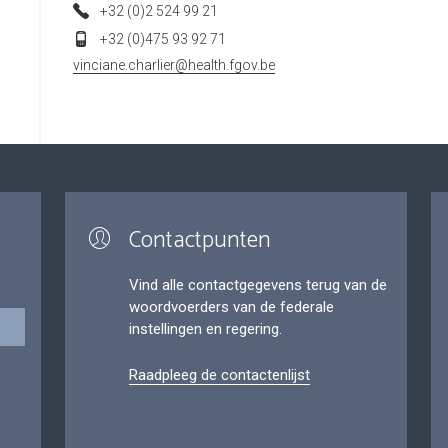
+32 (0)2 524 99 21
+32 (0)475 93 92 71
vinciane.charlier@health.fgov.be
Contactpunten
Vind alle contactgegevens terug van de
woordvoerders van de federale
instellingen en regering.
Raadpleeg de contactenlijst