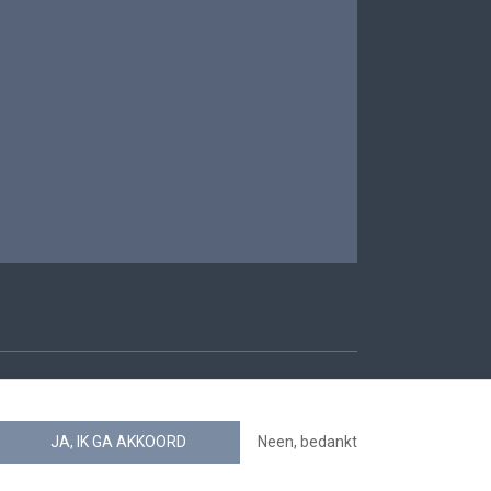
oegankelijkheid
JA, IK GA AKKOORD
Neen, bedankt
news.belgium RSS feed