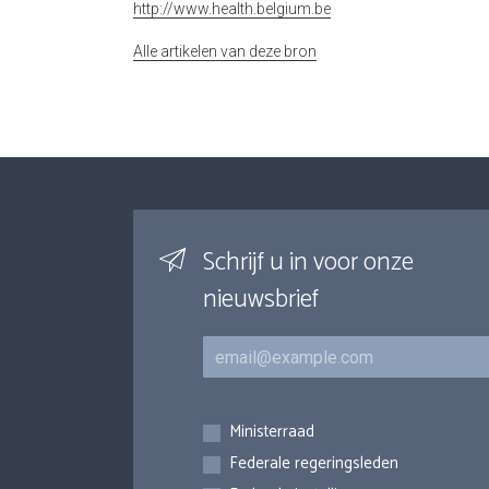
http://www.health.belgium.be
Alle artikelen van deze bron
Schrijf u in voor onze
nieuwsbrief
E-mail
Inschrijvingen
Ministerraad
Federale regeringsleden