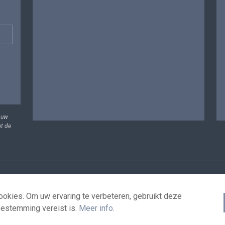
 uw
et de
vens
Voorwaarden voor het hergebruik
Contacteer ons
T
okies. Om uw ervaring te verbeteren, gebruikt deze
oestemming vereist is.
Meer info
.