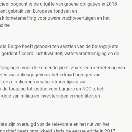
cieel oogpunt is de uitgifte van groene obligaties in 2018
iënt gebruik van Europese fondsen en
n kilometerheffing voor zware vrachtvoertuigen en het
nzine.
ie België heeft geboekt ten aanzien van de belangrijkste
geïdentificeerd: luchtkwaliteit, waterverontreiniging en de
itdagingen voor de komende jaren, zoals: een verbetering van
elen van milieugegevens, het in kaart brengen van
 deze milieu-informatie; stroomlijning van
de toegang tot justitie voor burgers en NGO's; het
ele van milieu en investeringen in mobiliteit en
es zijn overtuigd van de relevantie en het nut van het
h positief heeft ontwikkeld sinds de eerste editie in 2017,