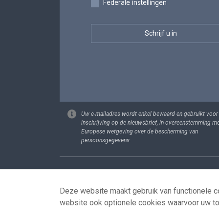
Federale instellingen
Uw e-mailadres wordt enkel bewaard en gebruikt voor
inschrijving op de nieuwsbrief, in overeenstemming m
Europese wetgeving over de bescherming van
persoonsgegevens.
Footer
Persoonsgege
Deze website maakt gebruik van functionele co
website ook optionele cookies waarvoor uw t
© 2026 - news.belgium.be