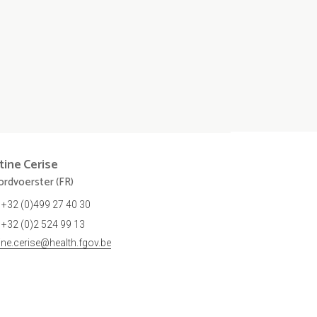
tine
Cerise
rdvoerster (FR)
+32 (0)499 27 40 30
+32 (0)2 524 99 13
tine.cerise@health.fgov.be