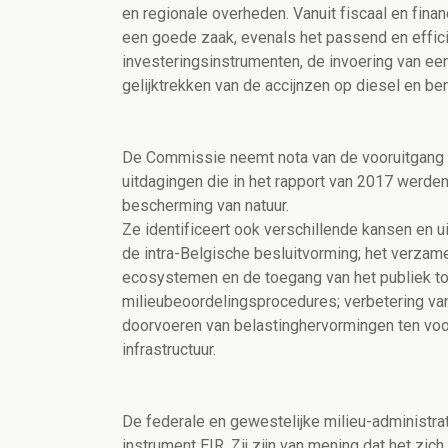
en regionale overheden. Vanuit fiscaal en finan
een goede zaak, evenals het passend en effic
investeringsinstrumenten, de invoering van ee
gelijktrekken van de accijnzen op diesel en be
De Commissie neemt nota van de vooruitgang d
uitdagingen die in het rapport van 2017 werden 
bescherming van natuur.
Ze identificeert ook verschillende kansen en u
de intra-Belgische besluitvorming; het verzam
ecosystemen en de toegang van het publiek tot
milieubeoordelingsprocedures; verbetering van 
doorvoeren van belastinghervormingen ten voord
infrastructuur.
De federale en gewestelijke milieu-administrati
instrument EIR. Zij zijn van mening dat het zic