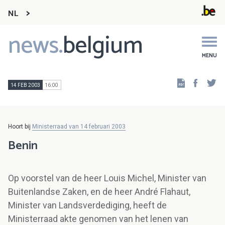
NL
news.
belgium
Main
navigation
MENU
Faceb
Tw
14 FEB 2003
16:00
Hoort bij
Ministerraad van 14 februari 2003
Benin
Op voorstel van de heer Louis Michel, Minister van
Buitenlandse Zaken, en de heer André Flahaut,
Minister van Landsverdediging, heeft de
Ministerraad akte genomen van het lenen van