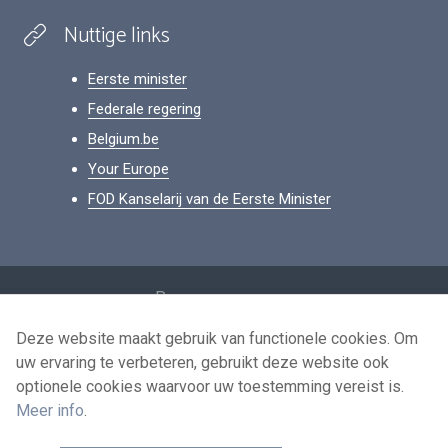
Nuttige links
Eerste minister
Federale regering
Belgium.be
Your Europe
FOD Kanselarij van de Eerste Minister
Footer
Persoonsgegevens
Voorwaarden voor het hergebruik
Deze website maakt gebruik van functionele cookies. Om
uw ervaring te verbeteren, gebruikt deze website ook
Contacteer ons
optionele cookies waarvoor uw toestemming vereist is.
Toegankelijkheid
Meer info
.