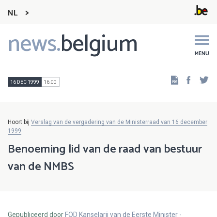
NL
news.
belgium
Main
navigation
MENU
Faceb
Tw
16 DEC 1999
16:00
Hoort bij
Verslag van de vergadering van de Ministerraad van 16 december
1999
Benoeming lid van de raad van bestuur
van de NMBS
Gepubliceerd door
FOD Kanselarij van de Eerste Minister -