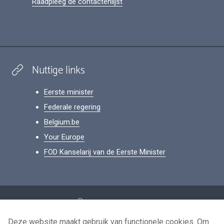
Raadpleeg de contactenlijst
Nuttige links
Eerste minister
Federale regering
Belgium.be
Your Europe
FOD Kanselarij van de Eerste Minister
Footer
Persoonsgegevens
Voorwaarden voor het hergebruik
Deze website maakt gebruik van functionele cookies. Om