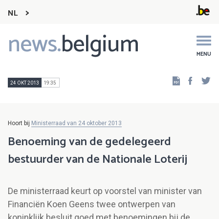
NL
news.
belgium
Main
navigation
MENU
Faceb
Tw
24 OKT 2013
19:35
Hoort bij
Ministerraad van 24 oktober 2013
Benoeming van de gedelegeerd
bestuurder van de Nationale Loterij
De ministerraad keurt op voorstel van minister van
Financiën Koen Geens twee ontwerpen van
koninklijk besluit goed met benoemingen bij de