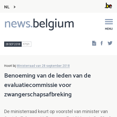
NL
news.
belgium
Main
navigation
MENU
Faceb
Tw
28 SEP 2018
17:51
Hoort bij
Ministerraad van 28 september 2018
Benoeming van de leden van de
evaluatiecommissie voor
zwangerschapsafbreking
De ministerraad keurt op voorstel van minister van