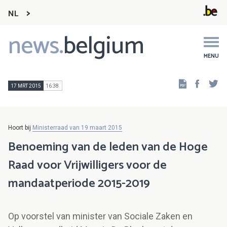
NL
news.
belgium
Main
navigation
MENU
Faceb
Tw
17 MRT 2015
16:38
Hoort bij
Ministerraad van 19 maart 2015
Benoeming van de leden van de Hoge
Raad voor Vrijwilligers voor de
mandaatperiode 2015-2019
Op voorstel van minister van Sociale Zaken en