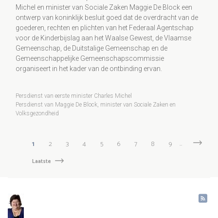
Michel en minister van Sociale Zaken Maggie De Block een
ontwerp van koninklijk besluit goed dat de overdracht van de
goederen, rechten en plichten van het Federaal Agentschap
voor de Kinderbijslag aan het Waalse Gewest, de Vlaamse
Gemeenschap, de Duitstalige Gemeenschap en de
Gemeenschappelijke Gemeenschapscommissie
organiseert in het kader van de ontbinding ervan.
Persdienst van eerste minister Charles Michel
Persdienst van Maggie De Block, minister van Sociale Zaken en
Volksgezondheid
Paginering
Huidige
1
Pagina
2
Pagina
3
Pagina
4
Pagina
5
Pagina
6
Pagina
7
Pagina
8
Pagina
9
…
Volgend
Volgend
pagina
›
pagina
Laatste
Laatste
pagina