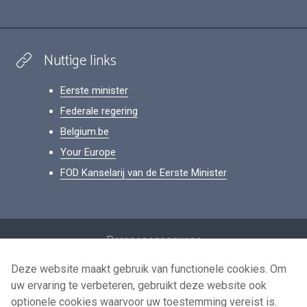
Nuttige links
Eerste minister
Federale regering
Belgium.be
Your Europe
FOD Kanselarij van de Eerste Minister
Footer
Persoonsgegevens
Voorwaarden voor het hergebruik
Deze website maakt gebruik van functionele cookies. Om
uw ervaring te verbeteren, gebruikt deze website ook
Contacteer ons
optionele cookies waarvoor uw toestemming vereist is.