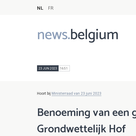
NL
FR
news.
belgium
Main
navigation
23 JUN 2023
16:51
Hoort bij
Ministerraad van 23 juni 2023
Benoeming van een gr
Grondwettelijk Hof