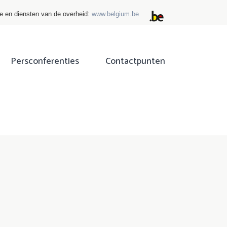
ie en diensten van de overheid:
www.belgium.be
Persconferenties
Contactpunten
ok
tter