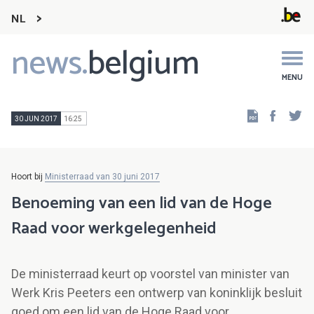
NL
news.
belgium
Main
navigation
MENU
Faceb
Tw
30 JUN 2017
16:25
Hoort bij
Ministerraad van 30 juni 2017
Benoeming van een lid van de Hoge
Raad voor werkgelegenheid
De ministerraad keurt op voorstel van minister van
Werk Kris Peeters een ontwerp van koninklijk besluit
goed om een lid van de Hoge Raad voor