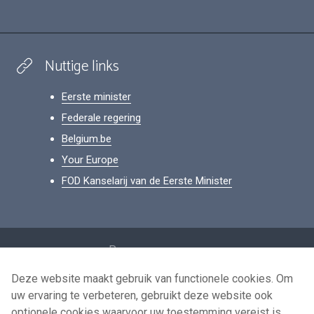
Nuttige links
Eerste minister
Federale regering
Belgium.be
Your Europe
FOD Kanselarij van de Eerste Minister
Footer
Persoonsgegevens
Voorwaarden voor het hergebruik
Deze website maakt gebruik van functionele cookies. Om
uw ervaring te verbeteren, gebruikt deze website ook
Contacteer ons
optionele cookies waarvoor uw toestemming vereist is.