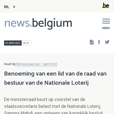
NL
news.
belgium
Main
navigation
MENU
Faceb
Tw
01 APR 2022
18:07
Hoort bij
Ministerraad van 1 april 2022
Benoeming van een lid van de raad van
bestuur van de Nationale Loterij
De ministerraad keurt op voorstel van de
staatssecretaris belast met de Nationale Loterij,
Sammy Mahdi, een ontwerp van koninklijk besluit