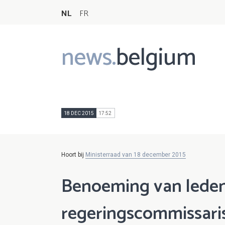
NL
FR
news.
belgium
Main
navigation
18 DEC 2015
17:52
Hoort bij
Ministerraad van 18 december 2015
Benoeming van leden
regeringscommissaris