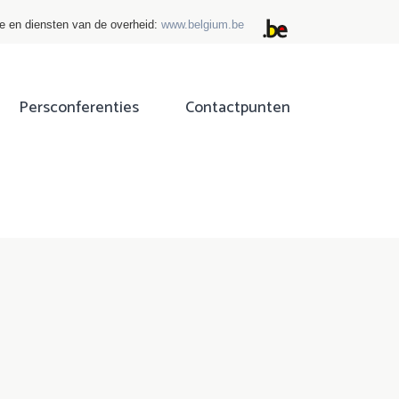
ie en diensten van de overheid:
www.belgium.be
Persconferenties
Contactpunten
ok
tter