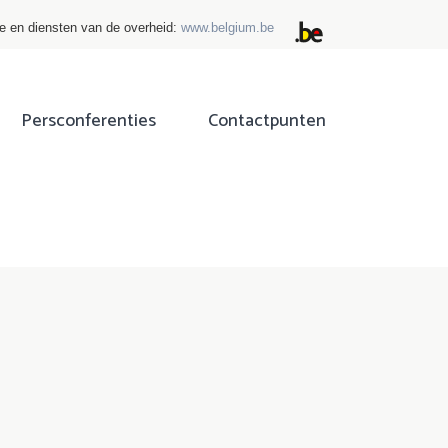
ie en diensten van de overheid:
www.belgium.be
Persconferenties
Contactpunten
ok
tter