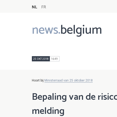
NL
FR
news.
belgium
Main
navigation
25 OKT 2018
16:49
Hoort bij
Ministerraad van 25 oktober 2018
Bepaling van de risi
melding