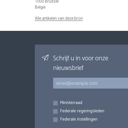
1000 Brussel
België
Alle artikelen van deze bron
Schrijf u in voor onze
nieuwsbrief
E-mail
Inschrijvingen
Ministerraad
Federale regeringsleden
Federale instellingen