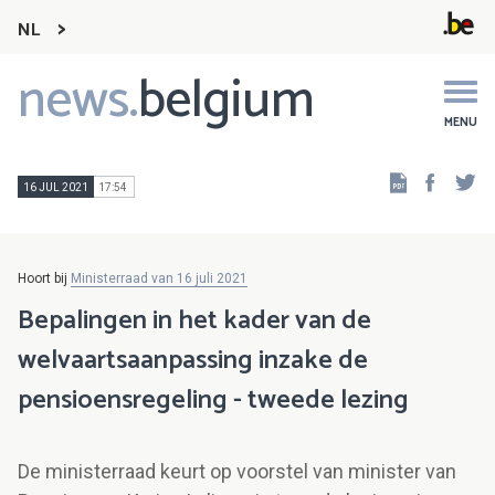
NL
news.
belgium
Main
navigation
MENU
Faceb
Tw
16 JUL 2021
17:54
Hoort bij
Ministerraad van 16 juli 2021
Bepalingen in het kader van de
welvaartsaanpassing inzake de
pensioensregeling - tweede lezing
De ministerraad keurt op voorstel van minister van