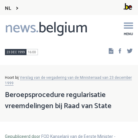
NL
news.
belgium
Main
navigation
MENU
Faceb
Tw
23 DEC 1999
16:00
Hoort bij
Verslag van de vergadering van de Ministerraad van 23 december
1999
Beroepsprocedure regularisatie
vreemdelingen bij Raad van State
Gepubliceerd door
FOD Kanselarij van de Eerste Minister -