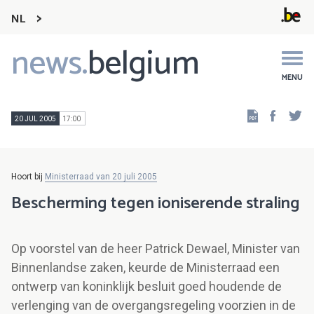
NL
news.
belgium
Main
navigation
MENU
Faceb
Tw
20 JUL 2005
17:00
Hoort bij
Ministerraad van 20 juli 2005
Bescherming tegen ioniserende straling
Op voorstel van de heer Patrick Dewael, Minister van
Binnenlandse zaken, keurde de Ministerraad een
ontwerp van koninklijk besluit goed houdende de
verlenging van de overgangsregeling voorzien in de