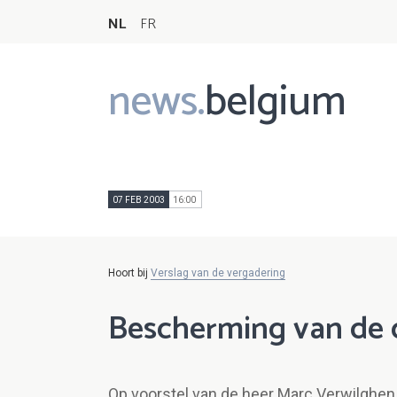
NL
FR
news.
belgium
Main
navigation
07 FEB 2003
16:00
Hoort bij
Verslag van de vergadering
Bescherming van de
Op voorstel van de heer Marc Verwilghen, 