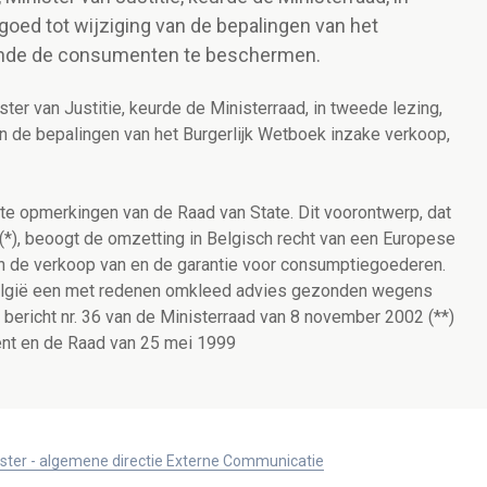
oed tot wijziging van de bepalingen van het
einde de consumenten te beschermen.
ter van Justitie, keurde de Ministerraad, in tweede lezing,
n de bepalingen van het Burgerlijk Wetboek inzake verkoop,
e opmerkingen van de Raad van State. Dit voorontwerp, dat
*), beoogt de omzetting in Belgisch recht van een Europese
van de verkoop van en de garantie voor consumptiegoederen.
elgië een met redenen omkleed advies gezonden wegens
e bericht nr. 36 van de Ministerraad van 8 november 2002 (**)
ent en de Raad van 25 mei 1999
ister - algemene directie Externe Communicatie