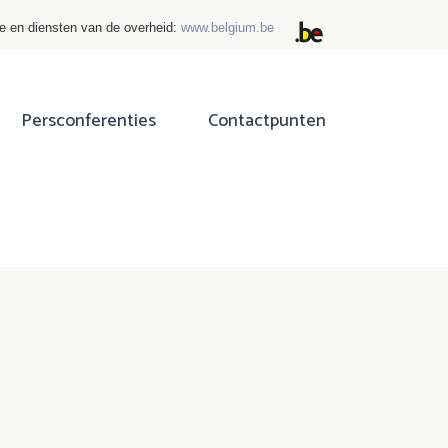
ie en diensten van de overheid:
www.belgium.be
Persconferenties
Contactpunten
ok
tter