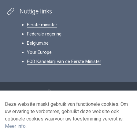
Nuttige links
Eerste minister
Federale regering
Belgium.be
Your Europe
FOD Kanselarij van de Eerste Minister
Footer
Persoonsgegevens
Voorwaarden voor het hergebruik
Deze website maakt gebruik van functionele cookies. Om
uw ervaring te verbeteren, gebruikt deze website ook
Contacteer ons
optionele cookies waarvoor uw toestemming vereist is.
Toegankelijkheid
Meer info
.