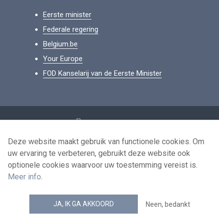
Eerste minister
Federale regering
Belgium.be
Your Europe
FOD Kanselarij van de Eerste Minister
Footer
Persoonsgegevens
Voorwaarden voor het hergebruik
Deze website maakt gebruik van functionele cookies. Om
uw ervaring te verbeteren, gebruikt deze website ook
Contacteer ons
optionele cookies waarvoor uw toestemming vereist is.
Toegankelijkheid
Meer info
.
news.belgium RSS feed
JA, IK GA AKKOORD
Neen, bedankt
© 2026 - news.belgium.be