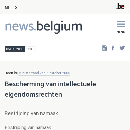
NL
news.
belgium
Main
navigation
MENU
Faceb
Tw
06 OKT 2006
17:00
Hoort bij
Ministerraad van 6 oktober 2006
Bescherming van intellectuele
eigendomsrechten
Bestrijding van namaak
Bestrijding van namaak