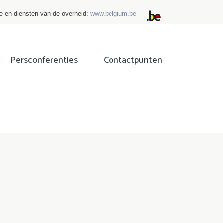
ie en diensten van de overheid:
www.belgium.be
Persconferenties
Contactpunten
ok
tter