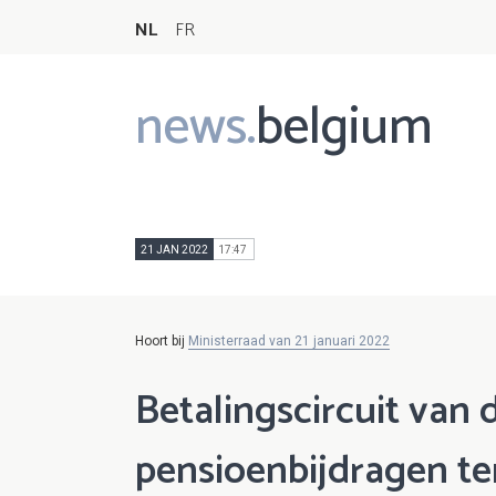
NL
FR
news.
belgium
Main
navigation
21 JAN 2022
17:47
Hoort bij
Ministerraad van 21 januari 2022
Betalingscircuit van 
pensioenbijdragen ter